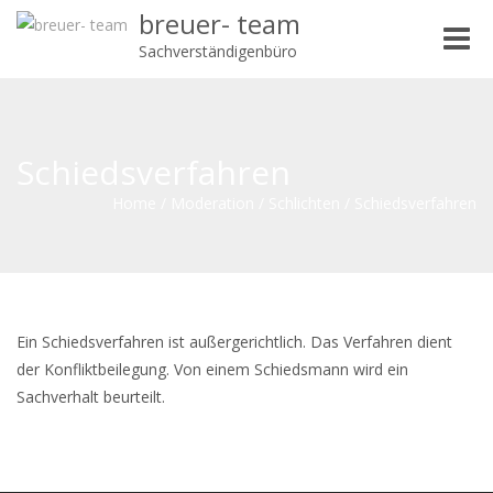
breuer- team
Toggle
Sachverständigenbüro
naviga
Schiedsverfahren
Home
/
Moderation
/
Schlichten
/
Schiedsverfahren
Ein Schiedsverfahren ist außergerichtlich. Das Verfahren dient
der Konfliktbeilegung. Von einem Schiedsmann wird ein
Sachverhalt beurteilt.